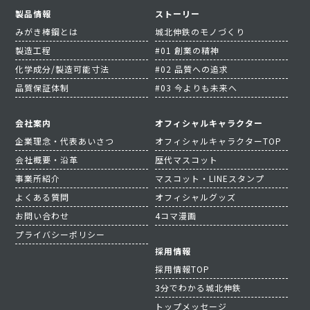
製品情報
ストーリー
みがき棒鋼とは
城北伸鉄のモノづくり
製造工程
#01 創業の精神
化学成分/製造可能寸法
#02 品質への追求
品質保証体制
#03 今よりも未来へ
会社案内
オフィシャルキャラクター
企業理念・代表あいさつ
オフィシャルキャラクターTOP
会社概要・沿革
歴代マスコット
事業所紹介
マスコット・LINEスタンプ
よくある質問
オフィシャルグッズ
お問い合わせ
4コマ漫画
プライバシーポリシー
採用情報
採用情報TOP
3分でわかる城北伸鉄
トップメッセージ