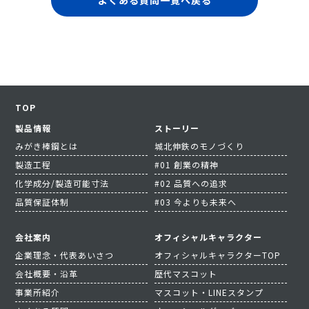
よくある質問一覧へ戻る
TOP
製品情報
ストーリー
みがき棒鋼とは
城北伸鉄のモノづくり
製造工程
#01 創業の精神
化学成分/製造可能寸法
#02 品質への追求
品質保証体制
#03 今よりも未来へ
会社案内
オフィシャルキャラクター
企業理念・代表あいさつ
オフィシャルキャラクターTOP
会社概要・沿革
歴代マスコット
事業所紹介
マスコット・LINEスタンプ