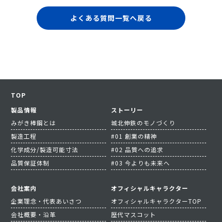
よくある質問一覧へ戻る
TOP
製品情報
ストーリー
みがき棒鋼とは
城北伸鉄のモノづくり
製造工程
#01 創業の精神
化学成分/製造可能寸法
#02 品質への追求
品質保証体制
#03 今よりも未来へ
会社案内
オフィシャルキャラクター
企業理念・代表あいさつ
オフィシャルキャラクターTOP
会社概要・沿革
歴代マスコット